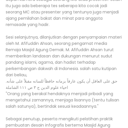
itu juga ada beberapa tes seberapa kita cocok jadi
seorang MC atau presenter yang tentunya juga menjadi
ajang pemilahan bakat dan minat para anggota
remasade yang hadir.
Sesi selanjutnya, dilanjutkan dengan penyampaian materi
oleh M. Afifuddin Ahsan, seorang pengamat media
Remaja Masjid Agung Demak. M. Afifuddin Ahsan turut
memberikan landasan dan dukungan menurut sudut
pandang islami, agama, dan hadist terhadap
perkembangan dakwah di Indonesia. salah satu kutipan
dari beliau,
حق على العاقل أن يكون عارفاً بزمانه حافظاً للسانه مقبلاً على شأنه.
احياء علوم الدين ج ٣ ص ١١١ الشاملة
"Orang yang berakal hendaknya menjadi pribadi yang
mengetahui zamannya, menjaga lisannya (tentu tulisan
salah satunya), bertindak sesuai keadaannya."
Sebagai penutup, peserta mengikuti pelatihan praktik
pembuatan desain infografis bertema Masjid Agung