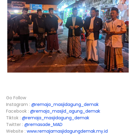
Go Follow
Instagram :
@remaja_masjidagung_demak
Facebook :
@remaja_masjid_agung_demak
Tiktok :
@remaja_masjidagung_demak
Twitter :
@remasade_MAD
Website :
www.remajamasjidagungdemak.my.id